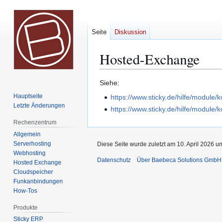
Seite
Diskussion
Hosted-Exchange
Zur
Zur
Siehe:
Navigation
Suche
Hauptseite
https://www.sticky.de/hilfe/module
springen
springen
Letzte Änderungen
https://www.sticky.de/hilfe/modul
Rechenzentrum
Allgemein
Serverhosting
Diese Seite wurde zuletzt am 10. April 2026 u
Webhosting
Datenschutz
Über Baebeca Solutions GmbH 
Hosted Exchange
Cloudspeicher
Funkanbindungen
How-Tos
Produkte
Sticky ERP