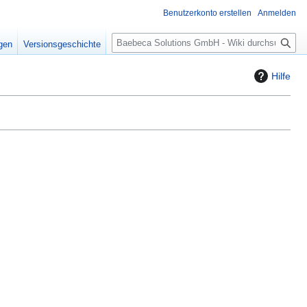
Benutzerkonto erstellen
Anmelden
S
igen
Versionsgeschichte
u
c
Hilfe
h
e