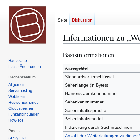
Seite
Diskussion
Informationen zu „W
Basisinformationen
Zur
Zur
Navigation
Suche
Hauptseite
Letzte Änderungen
springen
springen
Anzeigetitel
Standardsortierschlüssel
Rechenzentrum
Allgemein
Seitenlänge (in Bytes)
Serverhosting
Namensraumkennnummer
Webhosting
Seitenkennnummer
Hosted Exchange
Cloudspeicher
Seiteninhaltssprache
Funkanbindungen
Seiteninhaltsmodell
How-Tos
Indizierung durch Suchmaschinen
Produkte
Anzahl der Weiterleitungen zu dieser 
Sticky ERP