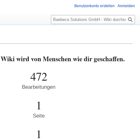
Benutzerkonto erstellen
Anmelden
S
u
c
h
e
Wiki wird von Menschen wie dir geschaffen.
472
Bearbeitungen
1
Seite
1