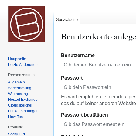
Spezialseite
Benutzerkonto anleg
Zur
Zur
Benutzername
Navigation
Suche
Hauptseite
springen
springen
Letzte Änderungen
Rechenzentrum
Passwort
Allgemein
Serverhosting
Webhosting
Es wird empfohlen, ein eindeutig
Hosted Exchange
das du auf keiner anderen Websit
Cloudspeicher
Funkanbindungen
Passwort bestätigen
How-Tos
Produkte
Sticky ERP